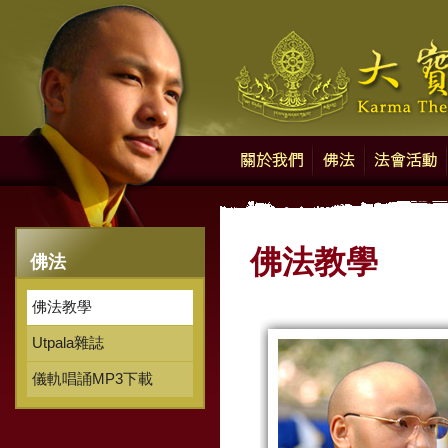
Karma Thegsum Chöling - New 
關於我們
佛法
法會活動
佛法教學
佛法
佛法教學
Utpala雜誌
儀軌唱誦MP3下載