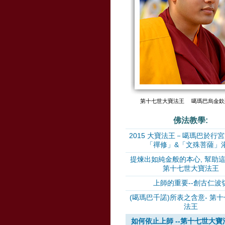
第十七世大寶法王 噶瑪巴烏金欽
佛法教學:
2015 大寶法王－噶瑪巴於行
「禪修」&「文殊菩薩」
提煉出如純金般的本心, 幫助這
第十七世大寶法王
上師的重要--創古仁波
(噶瑪巴千諾)所表之含意- 第
法王
如何依止上師 --第十七世大