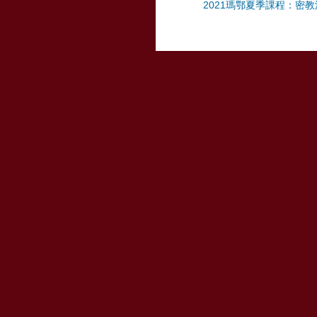
2021瑪鄂夏季課程：密